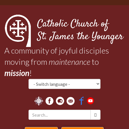
Skip
to
main
content
A community of joyful disciples
moving from
maintenance
to
mission
!
Search
*