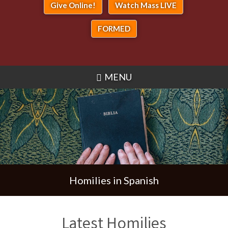
Give Online!
Watch Mass LIVE
FORMED
MENU
Homilies in Spanish
Latest Homilies