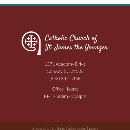
1071 Academy Drive
Conway, SC 29526
(843) 347-5168
Office Hours:
M-F 9:30am - 3:30pm
Powered by
CatholicWebsite.com
|
Login